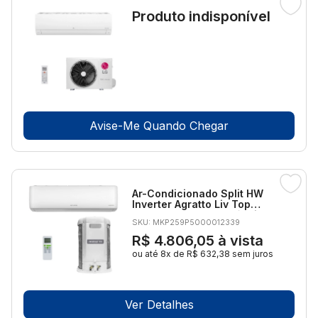
Produto indisponível
Avise-Me Quando Chegar
Ar-Condicionado Split HW
Inverter Agratto Liv Top
30.000 BTUs R-32 Só Frio
SKU: MKP259P5000012339
220V
R$ 4.806,05
à vista
ou até 8x de R$ 632,38 sem juros
Ver Detalhes