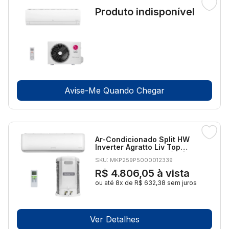
Produto indisponível
Avise-Me Quando Chegar
Ar-Condicionado Split HW
Inverter Agratto Liv Top
30.000 BTUs R-32 Só Frio
SKU: MKP259P5000012339
220V
R$ 4.806,05
à vista
ou até 8x de R$ 632,38 sem juros
Ver Detalhes