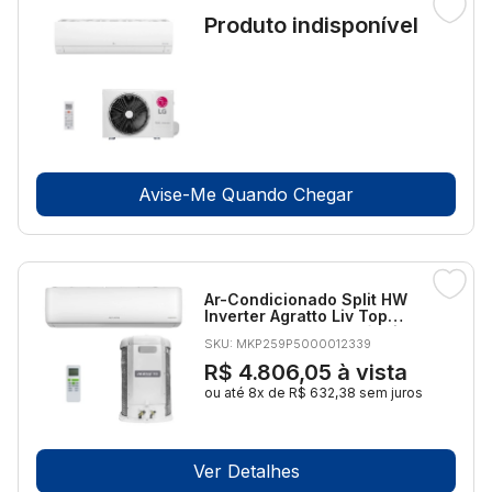
Produto indisponível
Avise-Me Quando Chegar
Ar-Condicionado Split HW
Inverter Agratto Liv Top
30.000 BTUs R-32 Só Frio
SKU: MKP259P5000012339
220V
R$ 4.806,05
à vista
ou até 8x de R$ 632,38 sem juros
Ver Detalhes