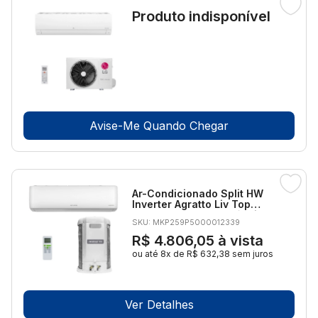
Produto indisponível
Avise-Me Quando Chegar
Ar-Condicionado Split HW
Inverter Agratto Liv Top
30.000 BTUs R-32 Só Frio
SKU: MKP259P5000012339
220V
R$ 4.806,05
à vista
ou até 8x de R$ 632,38 sem juros
Ver Detalhes