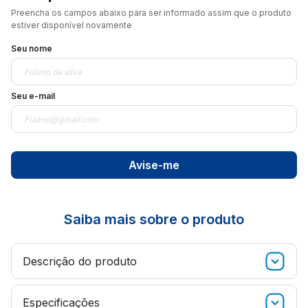
Preencha os campos abaixo para ser informado assim que o produto
estiver disponível novamente
Seu nome
Seu e-mail
Avise-me
Saiba mais sobre o produto
Descrição do produto
Cervejeira Midea Flex 96 Litros
Sua cerveja sempre na temperatura ideal, sem risco de
Especificações
congelar!