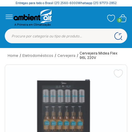
Entregas para todo o Brasil
(21) 2560-6000
Whatsapp (21) 97173-2852
0
Cervejeira Midea Flex
Home
/
Eletrodomésticos
/
Cervejeira
/
96L 220V