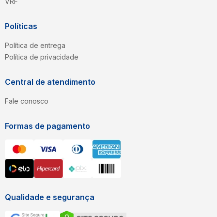
VRF
Material da Serpentina
Cobre
Políticas
Unidade Interna Evaporadora
1400x300x800
(Sem Embalagem) (LxAxP mm)
Política de entrega
Unidade Externa Condensadora
Política de privacidade
900x1345x320
(Sem Embalagem) (LxAxP mm)
Peso Líquido Unidade Interna
52
Central de atendimento
(Kg)
Peso Líquido Unidade Externa
104
Fale conosco
(Kg)
Origem
Nacional
Formas de pagamento
Qualidade e segurança