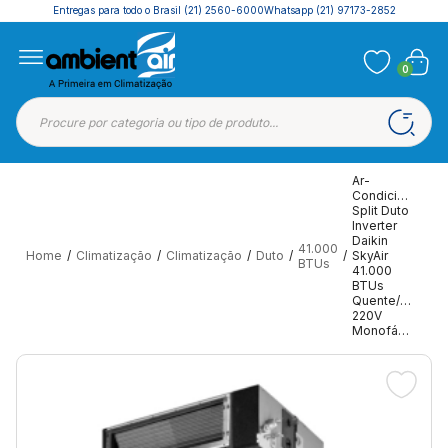
Entregas para todo o Brasil
(21) 2560-6000
Whatsapp (21) 97173-2852
0
Ar-
Condicionado
Split Duto
Inverter
Daikin
41.000
Home
/
Climatização
/
Climatização
/
Duto
/
/
SkyAir
BTUs
41.000
BTUs
Quente/Frio
220V
Monofásico