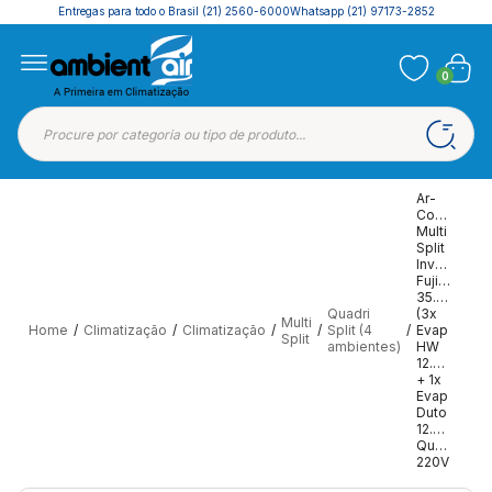
Entregas para todo o Brasil
(21) 2560-6000
Whatsapp (21) 97173-2852
0
Ar-
Condicion
Multi
Split
Inverter
Fujitsu
35.000
Quadri
(3x
Multi
Home
/
Climatização
/
Climatização
/
/
Split (4
/
Evap
Split
ambientes)
HW
12.000
+ 1x
Evap
Duto
12.000)
Quente/Fri
220V